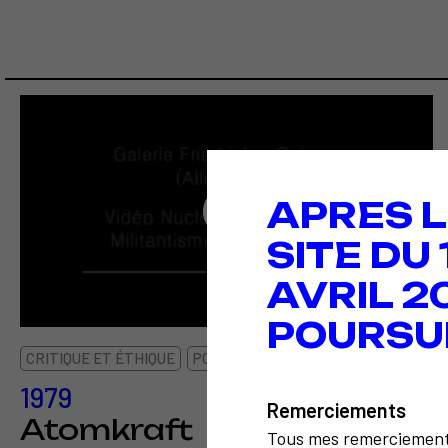
APRES L
SITE DU
AVRIL 2
POURSU
CRITIQUE ET ÉTHIQUE
POLITIQUE
1979
Remerciements
Atomkraft
Tous mes remerciemen