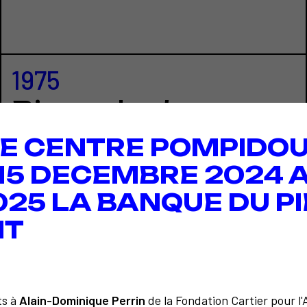
1975
Biennale des
années 2000 à
E CENTRE POMPIDOU
São Paulo
 15 DECEMBRE 2024 A
025 LA BANQUE DU PI
IT
ts à
Alain-Dominique Perrin
de la Fondation Cartier pour l