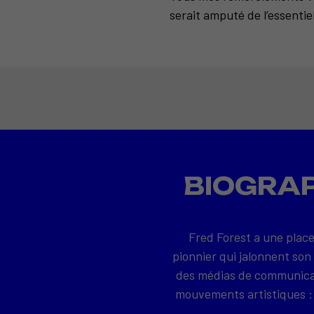
serait amputé de l’essentiel
BIOGRAP
Fred Forest a une place
pionnier qui jalonnent son
des médias de communicati
mouvements artistiques : 