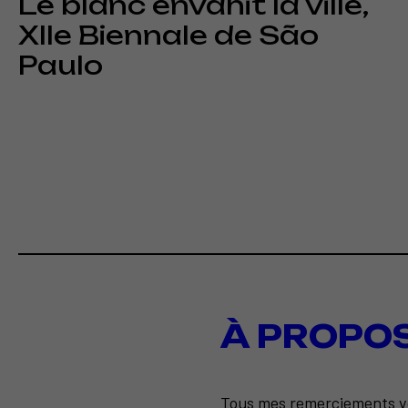
Le blanc envahit la ville,
XIIe Biennale de São
Paulo
À PROPO
Tous mes
remerciements
v