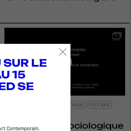
2
 SUR LE
U 15
ED SE
SOCIOLOGIQUE
CRITIQUE ET ÉTHIQUE
POLITIQUE
1973
Promenade sociologique
'Art Contemporain.