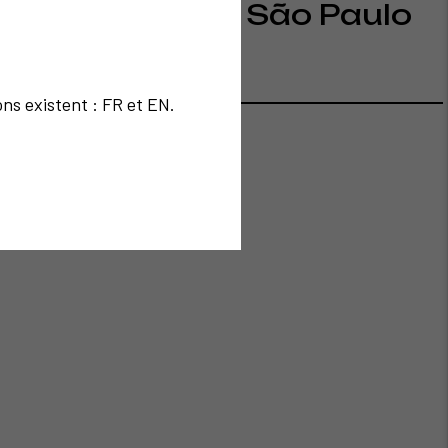
de Brooklyn à São Paulo
ons existent : FR et EN.