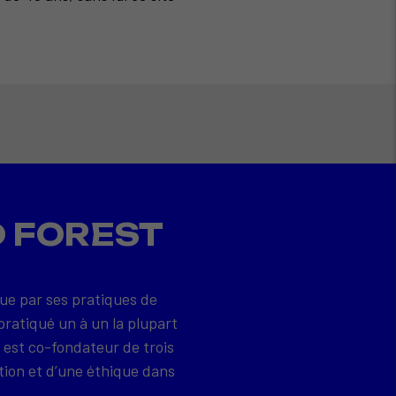
D FOREST
que par ses pratiques de
pratiqué un à un la plupart
 est co-fondateur de trois
tion et d’une éthique dans