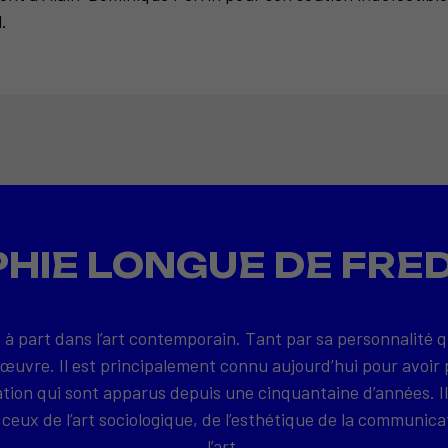
.
HIE LONGUE DE FRE
 à part dans l’art contemporain. Tant par sa personnalité 
 œuvre. Il est principalement connu aujourd’hui pour avoir 
on qui sont apparus depuis une cinquantaine d’années. Il
ceux de l’art sociologique, de l’esthétique de la communica
l’art.