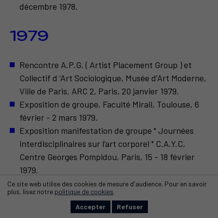
décembre 1978.
1979
Rencontre A.P.G. ( Artist Placement Group ) et
Collectif d ‘Art Sociologique, Musée d’Art Moderne,
Ville de Paris, ARC 2, Paris, 20 janvier 1979.
Exposition de groupe, Faculté Mirail, Toulouse, 6
février - 2 mars 1979.
Exposition manifestation de groupe " Journées
interdisciplinaires sur l’art corporel " C.A.Y.C,
Centre Georges Pompidou, Paris, 15 - 18 février
1979.
Restany-Forest, " Profil vidéo d’un critique par un
Ce site web utilise des cookies de mesure d'audience. Pour en savoir
plus, lisez notre
politique de cookies
.
artiste sociologique ", Galerie N.R.A., Paris, 31 mars
Accepter
Refuser
1979.