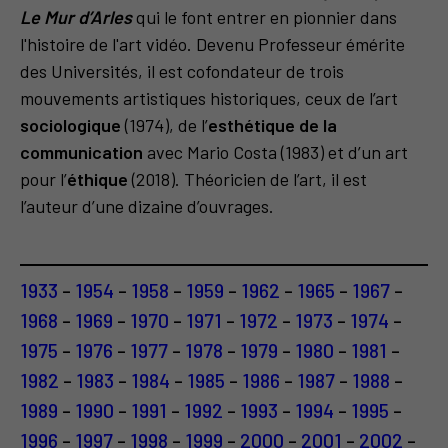
Le Mur d’Arles
qui le font entrer en pionnier dans
l'histoire de l'art vidéo.
Devenu Professeur émérite
des Universités, il est cofondateur de trois
mouvements artistiques historiques, ceux de l’art
sociologique
(1974), de l’
esthétique de la
communication
avec Mario Costa (1983) et d’un art
pour l’
éthique
(2018). Théoricien de l’art, il est
l’auteur d’une dizaine d’ouvrages.
1933
-
1954
-
1958
-
1959
-
1962
-
1965
-
1967
-
1968
-
1969
-
1970
-
1971
-
1972
-
1973
-
1974
-
1975
-
1976
-
1977
-
1978
-
1979
-
1980
-
1981
-
1982
-
1983
-
1984
-
1985
-
1986
-
1987
-
1988
-
1989
-
1990
-
1991
-
1992
-
1993
-
1994
-
1995
-
1996
-
1997
-
1998
-
1999
-
2000
-
2001
-
2002
-