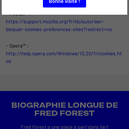
Bonne visite !
- Firefox™ :
https://support.mozilla.org/fr/kb/autoriser-
bloquer-cookies-preferences-sites?redirect=no
- Opera™ :
http://help.opera.com/Windows/10.20/fr/cookies.ht
ml
BIOGRAPHIE LONGUE DE
FRED FOREST
Fred Forest a une place à part dans l’art