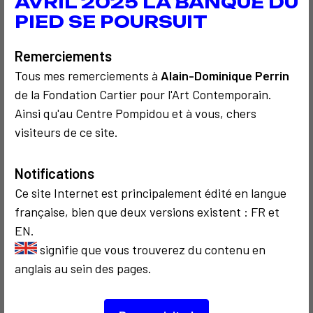
AVRIL 2025 LA BANQUE DU
les rubriques "Aide" des navigateurs les plus
PIED SE POURSUIT
couramment utilisés :
Remerciements
- Internet Explorer™ :
Tous mes remerciements à
Alain-Dominique Perrin
http://windows.microsoft.com/fr-FR/windows-
de la Fondation Cartier pour l'Art Contemporain.
vista/Block-or-allow-cookies
Ainsi qu'au Centre Pompidou et à vous, chers
visiteurs de ce site.
- Safari™ sur Mac :
https://support.apple.com/fr-
fr/guide/safari/sfri11471/mac
Notifications
Ce site Internet est principalement édité en langue
- Safari™ sur iPhone, iPad ou iPod touch
française, bien que deux versions existent : FR et
:
https://support.apple.com/fr-fr/HT201265
EN.
signifie que vous trouverez du contenu en
anglais au sein des pages.
- Chrome™ :
http://support.google.com/chrome/bin/answer.py?
hl=fr&hlrm=en&answer=95647