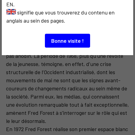
EN.
enseignements nommé Alexandre Bonnier qui lui
signifie que vous trouverez du contenu en
propose d’une façon tout à fait inattendue, ainsi qu’à
anglais au sein des pages.
Michel Journiac, après les avoir invités tous les deux
chez lui, de faire le nécessaire s’ils désirent rejoindre
l’enseignement. Cette admission ne sera pas facile et
Bonne visite !
demandera de longs mois d’attente. Tout ceci n’est
pas anodin. La période de 1968, plus qu’une révolte
de la jeunesse, témoigne, en effet, d’une crise
structurelle de l’Occident industrialisé, dont les
mouvements de mai ne sont que les signes avant-
coureurs de changements radicaux au sein même de
la société. Parmi eux, les médias, qui connaissent
une évolution remarquable tout à fait exceptionnelle,
amènent Fred Forest à s’interroger sur le rôle qui est
le leur désormais.
En 1972 Fred Forest réalise son premier espace blanc