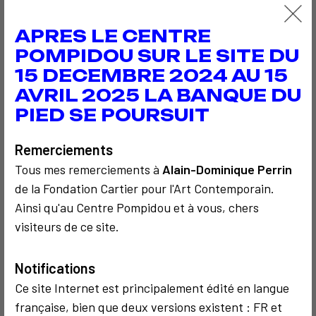
artistique, Fred Forest est l’un des tout premiers (si
ce n’est le premier) à intégrer ces nouveaux
APRES LE CENTRE
supports. Ainsi, dès 1967, il utilise le Portapak de
POMPIDOU SUR LE SITE DU
Sony, un des premiers enregistreurs vidéo portables
15 DECEMBRE 2024 AU 15
disponible pour le grand public, qu'il obtiendra
AVRIL 2025 LA BANQUE DU
auprès de Sony en tant que prototype pour créer
PIED SE POURSUIT
deux œuvres d’art vidéo : La Cabine téléphonique et
le Mur d'Arles. En 1969, il conçoit et met en place des
Remerciements
environnements particuliers, à la fois interactifs et
Tous mes remerciements à
Alain-Dominique Perrin
participatifs où, par le biais de moyens de
de la Fondation Cartier pour l'Art Contemporain.
communication aussi divers que le téléphone, le
Ainsi qu'au Centre Pompidou et à vous, chers
minitel ou la robotique, il amène le spectateur à
visiteurs de ce site.
s’interroger, que ce soit sur son rôle d’observateur ou
sur celui d’acteur.
Notifications
Ce site Internet est principalement édité en langue
Il est remarqué au cours d’un colloque par un
française, bien que deux versions existent : FR et
inspecteur du Ministère de la culture chargé des