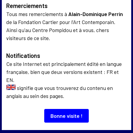
communication qui sont apparus depuis une
Remerciements
cinquantaine d’années. Il est co-fondateur de trois
Tous mes remerciements à
Alain-Dominique Perrin
mouvements artistiques : ceux de l’art sociologique,
de la Fondation Cartier pour l'Art Contemporain.
de l’esthétique de la communication et d’une éthique
Ainsi qu'au Centre Pompidou et à vous, chers
dans l’art.
visiteurs de ce site.
Il a représenté la France à la XIIème Biennale de São
Notifications
Paulo - Prix de la communication - en 1973, à la
Ce site Internet est principalement édité en langue
37ème Biennale de Venise en 1976, à la Documenta 6
française, bien que deux versions existent : FR et
de Kassel en 1977 et a été exposé au CENTRE
EN.
POMPIDOU en 2017 et 2024.
signifie que vous trouverez du contenu en
anglais au sein des pages.
Bonne visite !
Découvrir