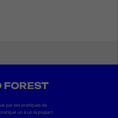
D FOREST
que par ses pratiques de
pratiqué un à un la plupart