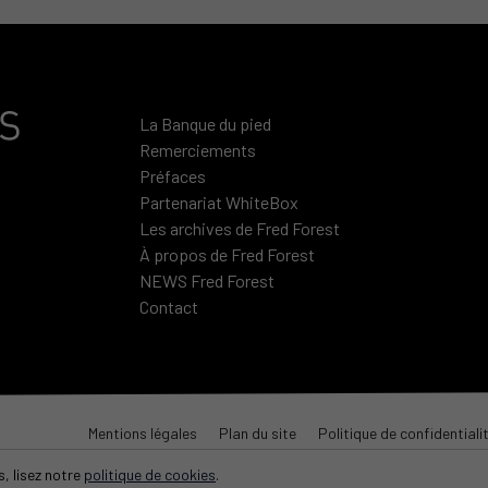
La Banque du pied
Remerciements
Préfaces
Partenariat WhiteBox
Les archives de Fred Forest
À propos de Fred Forest
NEWS Fred Forest
Contact
Mentions légales
Plan du site
Politique de confidentiali
, lisez notre
politique de cookies
.