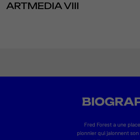
ARTMEDIA VIII
BIOGRAP
Fred Forest a une place
pionnier qui jalonnent son