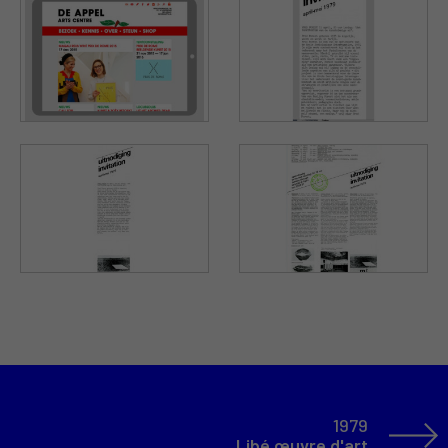
1979
Libé œuvre d'art