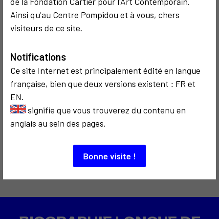
de la Fondation Cartier pour l'Art Contemporain.
coudre
Ainsi qu'au Centre Pompidou et à vous, chers
visiteurs de ce site.
Notifications
Ce site Internet est principalement édité en langue
française, bien que deux versions existent : FR et
COMMUNICATION
1986
EN.
Le rallye télé-
signifie que vous trouverez du contenu en
phonique
anglais au sein des pages.
Bonne visite !