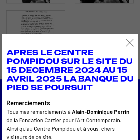
APRES LE CENTRE
POMPIDOU SUR LE SITE DU
15 DECEMBRE 2024 AU 15
AVRIL 2025 LA BANQUE DU
PIED SE POURSUIT
1974
Remerciements
Portrait vidéo d'un collectionneur
1974
Tous mes remerciements à
Alain-Dominique Perrin
Les Manifestes de l'art sociologique
de la Fondation Cartier pour l'Art Contemporain.
Retour à la liste
Ainsi qu'au Centre Pompidou et à vous, chers
visiteurs de ce site.