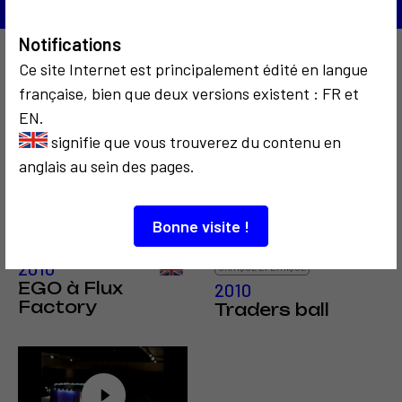
Notifications
Ce site Internet est principalement édité en langue
À découvrir aussi…
française, bien que deux versions existent : FR et
EN.
signifie que vous trouverez du contenu en
2
7
anglais au sein des pages.
Bonne visite !
COMMUNICATION
COMMUNICATION
2010
CRITIQUE ET ÉTHIQUE
EGO à Flux
2010
Factory
Traders ball