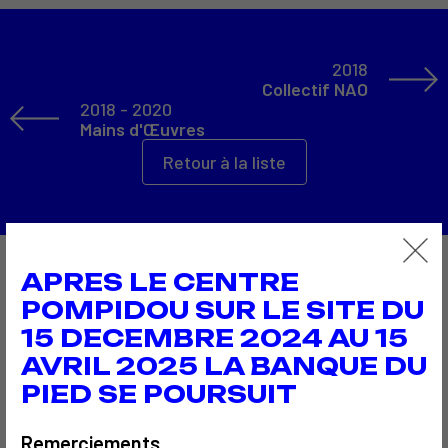
2018
Collectif NAO
2018 - 2020
Mains d'Œuvres
Retour à la liste
APRES LE CENTRE
À découvrir aussi…
POMPIDOU SUR LE SITE DU
15 DECEMBRE 2024 AU 15
AVRIL 2025 LA BANQUE DU
3
2
PIED SE POURSUIT
Remerciements