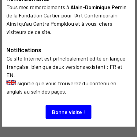
Tous mes remerciements à
Alain-Dominique Perrin
COMMUNICATION
CRITIQUE ET ÉTHIQUE
POLITIQUE
de la Fondation Cartier pour l'Art Contemporain.
2008
CRITIQUE ET ÉTHIQUE
Entropya
Ainsi qu'au Centre Pompidou et à vous, chers
1979
Libé œuvre d'art
visiteurs de ce site.
Notifications
2
Ce site Internet est principalement édité en langue
française, bien que deux versions existent : FR et
EN.
signifie que vous trouverez du contenu en
COMMUNICATION
CRITIQUE ET ÉTHIQUE
anglais au sein des pages.
1995
De Casablanca à
Locarno
Bonne visite !