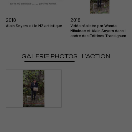
v=tkoLQpWgV5Q
v=-2_vOkWF_Uk
v=_MhgZGzJNv4
v=5pDF6D36ypo
2018
2018
Alain Snyers et le M2 artistique
Vidéo réalisée par Wanda
Voir la vidéo
Voir la vidéo
Voir la vidéo
Voir la vidéo
Mihuleac et Alain Snyers dans le
cadre des Editions Transignum
GALERIE PHOTOS
L'ACTION