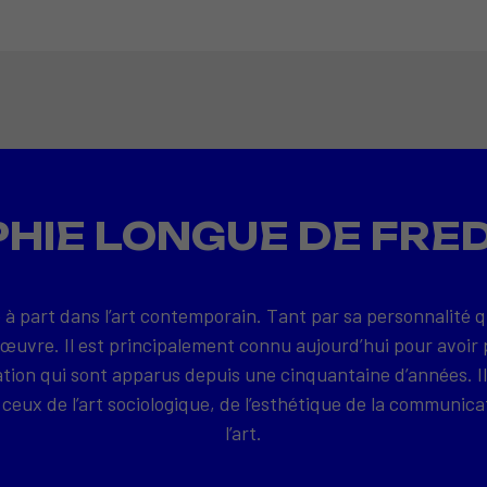
HIE LONGUE DE FRE
 à part dans l’art contemporain. Tant par sa personnalité 
 œuvre. Il est principalement connu aujourd’hui pour avoir 
on qui sont apparus depuis une cinquantaine d’années. Il
ceux de l’art sociologique, de l’esthétique de la communica
l’art.