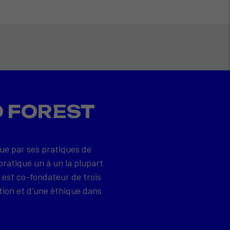
D FOREST
que par ses pratiques de
pratiqué un à un la plupart
 est co-fondateur de trois
tion et d’une éthique dans