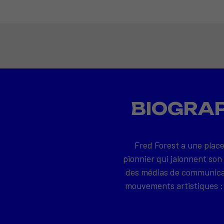
BIOGRAP
Fred Forest a une place
pionnier qui jalonnent son
des médias de communicati
mouvements artistiques : 