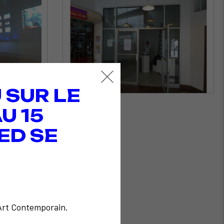
 SUR LE
U 15
ED SE
'Art Contemporain.