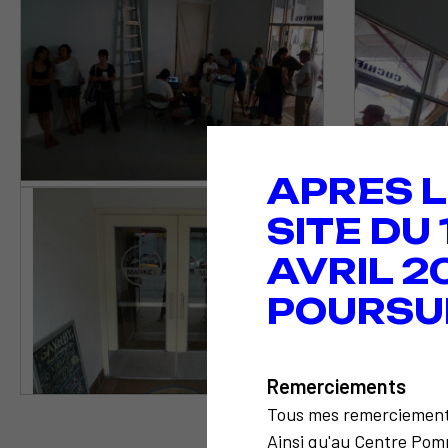
APRES L
SITE DU
AVRIL 2
POURSU
Remerciements
Tous mes remerciemen
Ainsi qu'au Centre Pomp