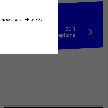
ons existent : FR et EN.
2011
Art by telephone