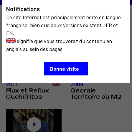
Notifications
Ce site Internet est principalement édité en langue
À découvrir aussi…
française, bien que deux versions existent : FR et
EN.
signifie que vous trouverez du contenu en
anglais au sein des pages.
Bonne visite !
COMMUNICATION
COMMUNICATION
2011
2009
Flux et Reflux
Géorgie
Cuchifritos
Territoire du M2