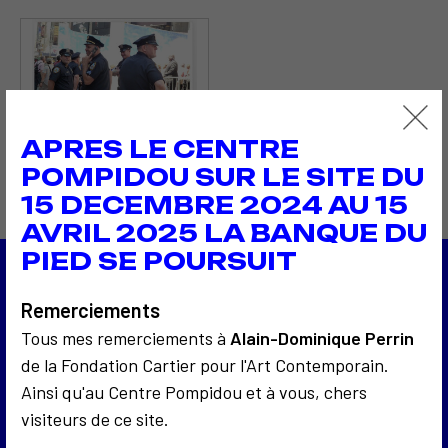
APRES LE CENTRE
POMPIDOU SUR LE SITE DU
15 DECEMBRE 2024 AU 15
AVRIL 2025 LA BANQUE DU
PIED SE POURSUIT
2010
Remerciements
EGO à Flux Factory
Tous mes remerciements à
Alain-Dominique Perrin
2010
Une vie en 100 portraits
de la Fondation Cartier pour l'Art Contemporain.
Ainsi qu'au Centre Pompidou et à vous, chers
Retour à la liste
visiteurs de ce site.