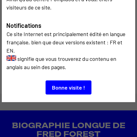
2
visiteurs de ce site.
Notifications
Ce site Internet est principalement édité en langue
SOCIOLOGIQUE
COMMUNICATION
1975
française, bien que deux versions existent : FR et
J'expose
EN.
Madame Soleil
signifie que vous trouverez du contenu en
en chair et en os
anglais au sein des pages.
Bonne visite !
BIOGRAPHIE LONGUE DE
FRED FOREST