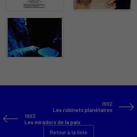
1992
Les robinets planétaires
1993
Les miradors de la paix
Retour à la liste