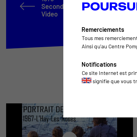
POURSU
Second International Open Enco
Video
Remerciements
Tous mes remerciemen
Ainsi qu'au Centre Pomp
Notifications
Ce site Internet est pr
signifie que vous t