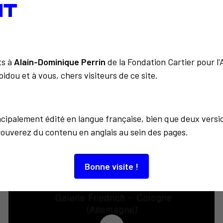
IT
unter on
Retour à la liste
J'expos
ts à
Alain-Dominique Perrin
de la Fondation Cartier pour l
idou et à vous, chers visiteurs de ce site.
incipalement édité en langue française, bien que deux versi
À découvrir aussi…
rouverez du contenu en anglais au sein des pages.
Bonne visite !