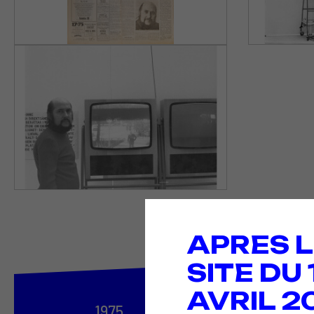
APRES L
SITE DU
AVRIL 2
1975