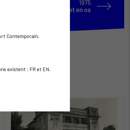
1975
e Madame Soleil en chair et en os
'Art Contemporain.
ons existent : FR et EN.