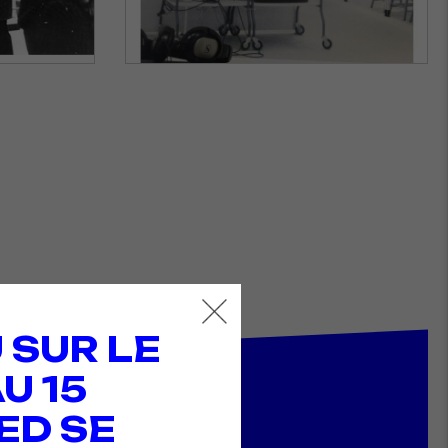
 SUR LE
U 15
ED SE