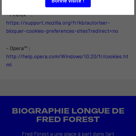
Bonne visite !
- Firefox™ :
https://support.mozilla.org/fr/kb/autoriser-
bloquer-cookies-preferences-sites?redirect=no
- Opera™ :
http://help.opera.com/Windows/10.20/fr/cookies.ht
ml
BIOGRAPHIE LONGUE DE
FRED FOREST
Fred Forest a une place à part dans l’art