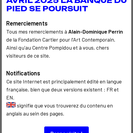
AVRIL 2025 LA BANQUE DU
les rubriques "Aide" des navigateurs les plus
PIED SE POURSUIT
couramment utilisés :
Remerciements
- Internet Explorer™ :
Tous mes remerciements à
Alain-Dominique Perrin
http://windows.microsoft.com/fr-FR/windows-
de la Fondation Cartier pour l'Art Contemporain.
vista/Block-or-allow-cookies
Ainsi qu'au Centre Pompidou et à vous, chers
visiteurs de ce site.
- Safari™ sur Mac :
https://support.apple.com/fr-
fr/guide/safari/sfri11471/mac
Notifications
Ce site Internet est principalement édité en langue
- Safari™ sur iPhone, iPad ou iPod touch
française, bien que deux versions existent : FR et
:
https://support.apple.com/fr-fr/HT201265
EN.
signifie que vous trouverez du contenu en
anglais au sein des pages.
- Chrome™ :
http://support.google.com/chrome/bin/answer.py?
hl=fr&hlrm=en&answer=95647