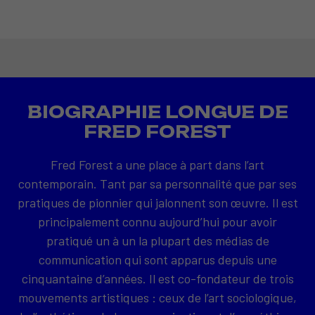
BIOGRAPHIE LONGUE DE
FRED FOREST
Fred Forest a une place à part dans l’art
contemporain. Tant par sa personnalité que par ses
pratiques de pionnier qui jalonnent son œuvre. Il est
principalement connu aujourd’hui pour avoir
pratiqué un à un la plupart des médias de
communication qui sont apparus depuis une
cinquantaine d’années. Il est co-fondateur de trois
mouvements artistiques : ceux de l’art sociologique,