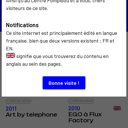
Ainsi qu'au Centre Pompidou et à vous, chers
bulgare
visiteurs de ce site.
Retour à la liste
Notifications
Ce site Internet est principalement édité en langue
française, bien que deux versions existent : FR et
À découvrir aussi…
EN.
signifie que vous trouverez du contenu en
anglais au sein des pages.
2
Bonne visite !
COMMUNICATION
COMMUNICATION
2010
2011
EGO à Flux
Art by telephone
Factory