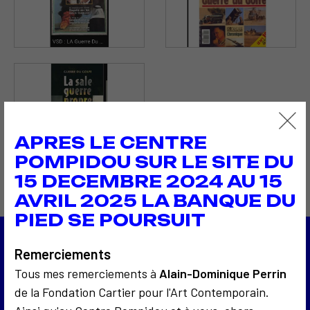
APRES LE CENTRE
POMPIDOU SUR LE SITE DU
15 DECEMBRE 2024 AU 15
AVRIL 2025 LA BANQUE DU
PIED SE POURSUIT
Remerciements
1990
Anniversaire de Vilém Flusser
Tous mes remerciements à
Alain-Dominique Perrin
1991
de la Fondation Cartier pour l'Art Contemporain.
Fred Forest Président de la TV nationale