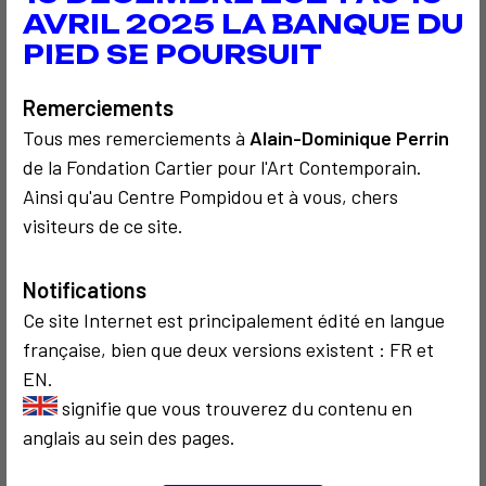
AVRIL 2025 LA BANQUE DU
PIED SE POURSUIT
À découvrir aussi…
Remerciements
Tous mes remerciements à
Alain-Dominique Perrin
de la Fondation Cartier pour l'Art Contemporain.
Ainsi qu'au Centre Pompidou et à vous, chers
visiteurs de ce site.
COMMUNICATION
COMMUNICATION
1983
1987
Notifications
Temps-espace
Big String
Ce site Internet est principalement édité en langue
ou Présence-
française, bien que deux versions existent : FR et
absence
EN.
signifie que vous trouverez du contenu en
anglais au sein des pages.