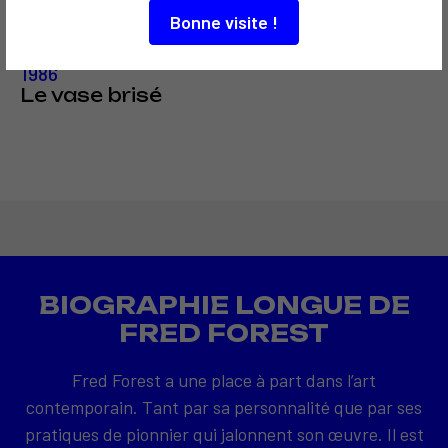
Bonne visite !
COMMUNICATION
1986
Le vase brisé
BIOGRAPHIE LONGUE DE
FRED FOREST
Fred Forest a une place à part dans l’art
contemporain. Tant par sa personnalité que par ses
pratiques de pionnier qui jalonnent son œuvre. Il est