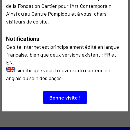
Restany dîne à
de la Fondation Cartier pour l'Art Contemporain.
Flux et Reflux
La Coupole
Ainsi qu'au Centre Pompidou et à vous, chers
visiteurs de ce site.
Notifications
Ce site Internet est principalement édité en langue
française, bien que deux versions existent : FR et
COMMUNICATION
EN.
2011
signifie que vous trouverez du contenu en
Flux et Reflux
anglais au sein des pages.
Cuchifritos
Bonne visite !