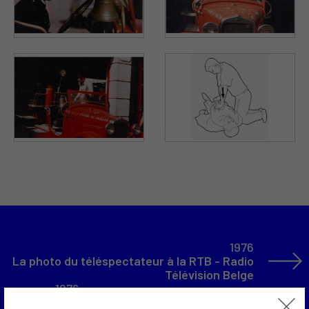
1976
La photo du téléspectateur à la RTB - Radio
Télévision Belge
1976
Vidéographie, émission à la RTB - Radio