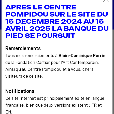
Télévision Belge
APRES LE CENTRE
Retour à la liste
POMPIDOU SUR LE SITE DU
15 DECEMBRE 2024 AU 15
AVRIL 2025 LA BANQUE DU
PIED SE POURSUIT
À découvrir aussi…
Remerciements
Tous mes remerciements à
Alain-Dominique Perrin
de la Fondation Cartier pour l'Art Contemporain.
2
Ainsi qu'au Centre Pompidou et à vous, chers
visiteurs de ce site.
Notifications
SOCIOLOGIQUE
COMMUNICATION
SOCIOLOGIQUE
1975
1984
Ce site Internet est principalement édité en langue
J'expose
KulturFabrik
française, bien que deux versions existent : FR et
Madame Soleil
EN.
en chair et en os