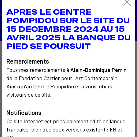
1967
Tableau-écran
APRES LE CENTRE
Retour à la liste
POMPIDOU SUR LE SITE DU
15 DECEMBRE 2024 AU 15
AVRIL 2025 LA BANQUE DU
PIED SE POURSUIT
À découvrir aussi…
Remerciements
Tous mes remerciements à
Alain-Dominique Perrin
de la Fondation Cartier pour l'Art Contemporain.
Ainsi qu'au Centre Pompidou et à vous, chers
3
visiteurs de ce site.
Notifications
COMMUNICATION
Ce site Internet est principalement édité en langue
CRITIQUE ET ÉTHIQUE
POLITIQUE
COMMUNICATION
française, bien que deux versions existent : FR et
1991
2002