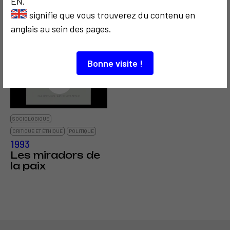
Fred Forest
EN.
Territoire du
Président de la
signifie que vous trouverez du contenu en
corps
TV nationale
anglais au sein des pages.
bulgare
Bonne visite !
3
SOCIOLOGIQUE
CRITIQUE ET ÉTHIQUE
POLITIQUE
1993
Les miradors de
la paix