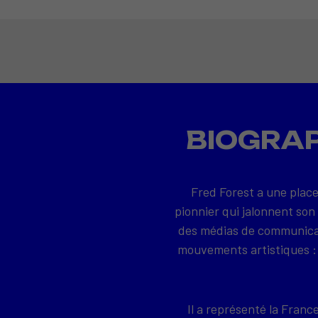
BIOGRAP
Fred Forest a une place
pionnier qui jalonnent son
des médias de communicati
mouvements artistiques : 
Il a représenté la Franc