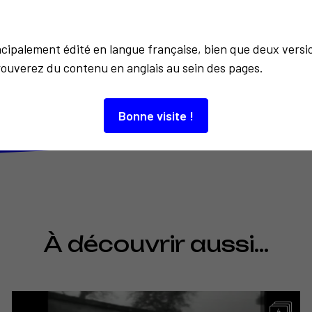
incipalement édité en langue française, bien que deux versi
rouverez du contenu en anglais au sein des pages.
Promenade
Retour à la liste
Bonne visite !
À découvrir aussi…
4