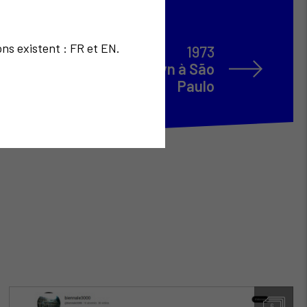
ons existent : FR et EN.
1973
 sociologique de Brooklyn à São
Paulo
6