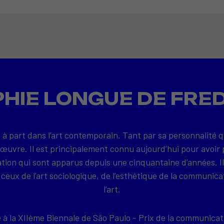
HIE LONGUE DE FRE
 à part dans l’art contemporain. Tant par sa personnalité 
 œuvre. Il est principalement connu aujourd’hui pour avoir 
on qui sont apparus depuis une cinquantaine d’années. Il
ceux de l’art sociologique, de l’esthétique de la communica
l’art.
e à la XIIème Biennale de São Paulo - Prix de la communicat