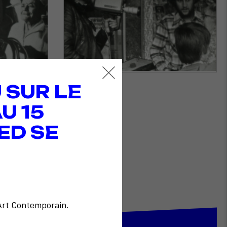
 SUR LE
U 15
ED SE
'Art Contemporain.