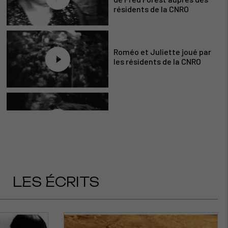
résidents de la CNRO
Roméo et Juliette joué par
les résidents de la CNRO
Les clochards sur un banc
joué par les résidents de la
CNRO
La déclaration solennelle
LES ÉCRITS
de Mr Turpin