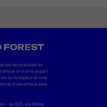
D FOREST
que par ses pratiques de
pratiqué un à un la plupart
 est co-fondateur de trois
tion et d’une éthique dans
ion - en 1973, à la 37ème