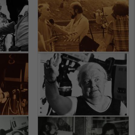
L’interview de Mme Blangy
par Jean-Philippe Butaud,
sociologue en
gérontologie auprès de la
CNRO