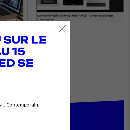
 SUR LE
U 15
ED SE
'Art Contemporain.