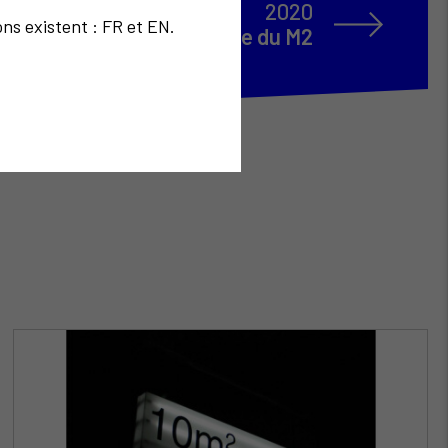
2020
ons existent : FR et EN.
 de l'Utopie et du Territoire du M2