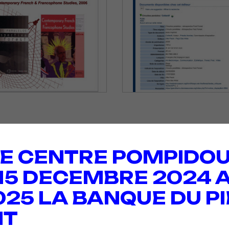
E CENTRE POMPIDOU
 15 DECEMBRE 2024 A
Retour à la liste
025 LA BANQUE DU PI
IT