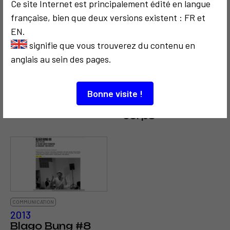
Ce site Internet est principalement édité en langue
française, bien que deux versions existent : FR et
EN.
signifie que vous trouverez du contenu en
anglais au sein des pages.
COMMUNICATION
1975
COMMUNICATION
New Media N°1
2002
Bonne visite !
Territoire du
corps
COMMUNICATION
2013
Blago Bung #8