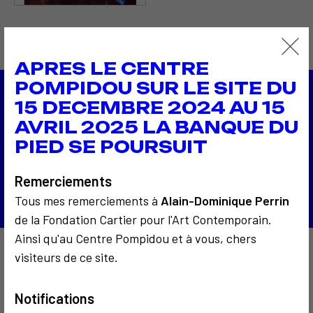
APRES LE CENTRE
POMPIDOU SUR LE SITE DU
15 DECEMBRE 2024 AU 15
1985
AVRIL 2025 LA BANQUE DU
Sculpture téléphonique planétaire
1985
PIED SE POURSUIT
Célébration du présent
Retour à la liste
Remerciements
Tous mes remerciements à
Alain-Dominique Perrin
de la Fondation Cartier pour l'Art Contemporain.
Ainsi qu'au Centre Pompidou et à vous, chers
visiteurs de ce site.
À découvrir aussi…
Notifications