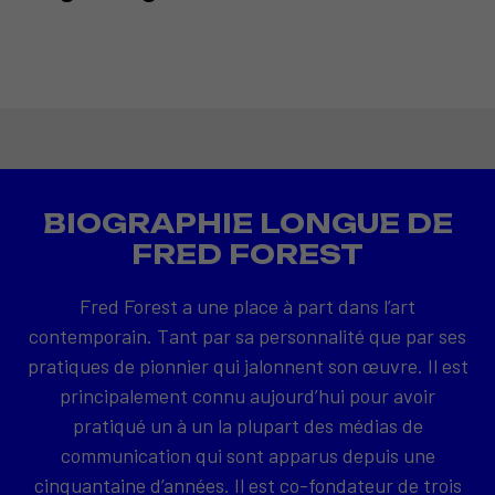
BIOGRAPHIE LONGUE DE
FRED FOREST
Fred Forest a une place à part dans l’art
contemporain. Tant par sa personnalité que par ses
pratiques de pionnier qui jalonnent son œuvre. Il est
principalement connu aujourd’hui pour avoir
pratiqué un à un la plupart des médias de
communication qui sont apparus depuis une
cinquantaine d’années. Il est co-fondateur de trois