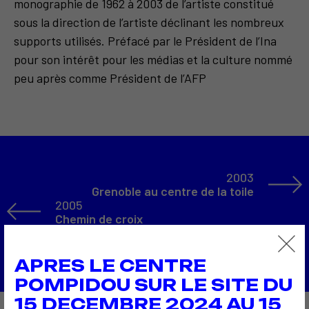
monographie de 1962 à 2003 de l’artiste constitué
sous la direction de l’artiste déclinant les nombreux
supports utilisés. Préfacé par le Président de l’Ina
pour son intérêt pour les médias et la culture nommé
peu après comme Président de l’AFP
2003
Grenoble au centre de la toile
2005
Chemin de croix
Retour à la liste
APRES LE CENTRE
POMPIDOU SUR LE SITE DU
15 DECEMBRE 2024 AU 15