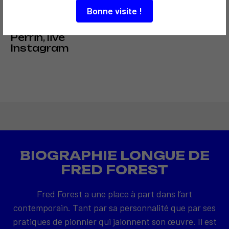
COMMUNICATION
Bonne visite !
2020
Alain-Dominique
Perrin, live
Instagram
BIOGRAPHIE LONGUE DE
FRED FOREST
Fred Forest a une place à part dans l’art
contemporain. Tant par sa personnalité que par ses
pratiques de pionnier qui jalonnent son œuvre. Il est