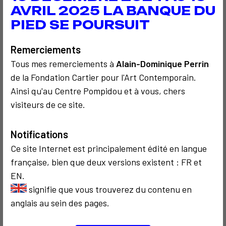
AVRIL 2025 LA BANQUE DU
À découvrir aussi…
PIED SE POURSUIT
Remerciements
Tous mes remerciements à
Alain-Dominique Perrin
de la Fondation Cartier pour l'Art Contemporain.
Ainsi qu'au Centre Pompidou et à vous, chers
visiteurs de ce site.
COMMUNICATION
COMMUNICATION
2014
1982
MoMA Google
Machine à
Notifications
Glass
coudre
Ce site Internet est principalement édité en langue
française, bien que deux versions existent : FR et
EN.
signifie que vous trouverez du contenu en
anglais au sein des pages.