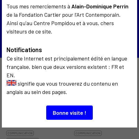
Tous mes remerciements à
Alain-Dominique Perrin
2011
Anthology Films Archives
de la Fondation Cartier pour l'Art Contemporain.
2011
Ainsi qu'au Centre Pompidou et à vous, chers
Conférence au MIT
visiteurs de ce site.
Retour à la liste
Notifications
Ce site Internet est principalement édité en langue
française, bien que deux versions existent : FR et
À découvrir aussi…
EN.
signifie que vous trouverez du contenu en
anglais au sein des pages.
Bonne visite !
COMMUNICATION
COMMUNICATION