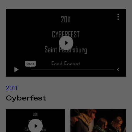
2011
Cyberfest
Voir la vidéo :
https://www.youtube.com/watch?
v=fwbtHQavRhg