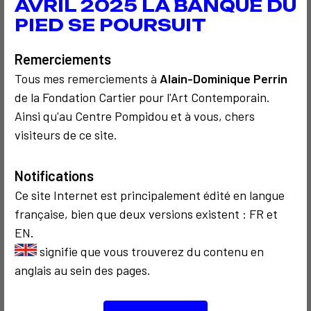
AVRIL 2025 LA BANQUE DU
PIED SE POURSUIT
2
Remerciements
Tous mes remerciements à
Alain-Dominique Perrin
COMMUNICATION
COMMUNICATION
de la Fondation Cartier pour l'Art Contemporain.
2011
1986
Ainsi qu'au Centre Pompidou et à vous, chers
Cyberfest
Bonjour Mr
Marshall
visiteurs de ce site.
(hommage à
McLuhan)
Notifications
Ce site Internet est principalement édité en langue
française, bien que deux versions existent : FR et
2
EN.
signifie que vous trouverez du contenu en
anglais au sein des pages.
COMMUNICATION
CRITIQUE ET ÉTHIQUE