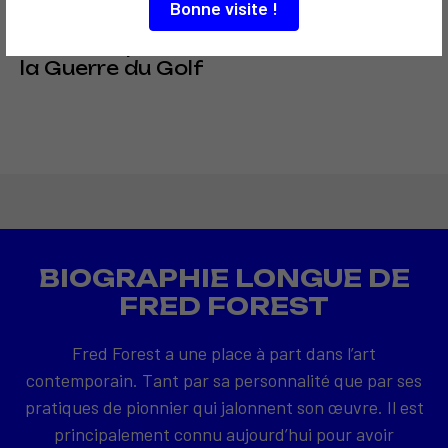
1991
Bonne visite !
La Bible
électronique et
la Guerre du Golf
BIOGRAPHIE LONGUE DE
FRED FOREST
Fred Forest a une place à part dans l’art
contemporain. Tant par sa personnalité que par ses
pratiques de pionnier qui jalonnent son œuvre. Il est
principalement connu aujourd’hui pour avoir