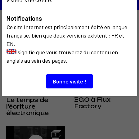
Notifications
À découvrir aussi…
Ce site Internet est principalement édité en langue
française, bien que deux versions existent : FR et
EN.
signifie que vous trouverez du contenu en
2
anglais au sein des pages.
Bonne visite !
COMMUNICATION
COMMUNICATION
2010
1986
EGO à Flux
Le temps de
Factory
l'écriture
électronique
3