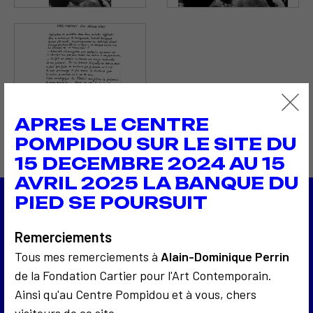
APRES LE CENTRE
POMPIDOU SUR LE SITE DU
15 DECEMBRE 2024 AU 15
AVRIL 2025 LA BANQUE DU
PIED SE POURSUIT
1974
Portrait vidéo d'un collectionneur
Remerciements
1974
Tous mes remerciements à
Alain-Dominique Perrin
Les Manifestes de l'art sociologique
de la Fondation Cartier pour l'Art Contemporain.
Retour à la liste
Ainsi qu'au Centre Pompidou et à vous, chers
visiteurs de ce site.