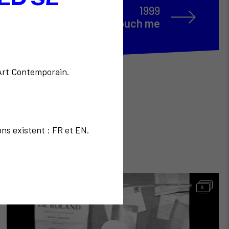
1999
Touch me
'Art Contemporain.
ons existent : FR et EN.
8