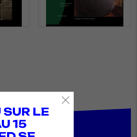
 SUR LE
U 15
ED SE