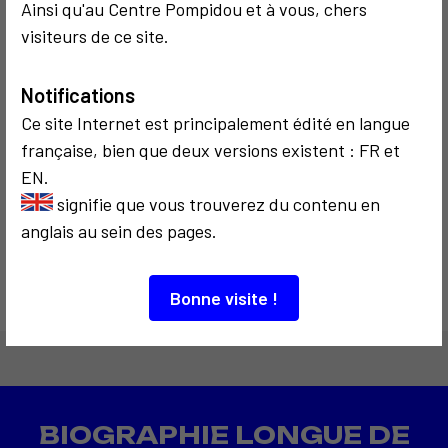
Ainsi qu'au Centre Pompidou et à vous, chers
visiteurs de ce site.
Notifications
Ce site Internet est principalement édité en langue
française, bien que deux versions existent : FR et
CRITIQUE ET ÉTHIQUE
POLITIQUE
EN.
1998
Beaubourg mis
signifie que vous trouverez du contenu en
en cause
anglais au sein des pages.
Bonne visite !
BIOGRAPHIE LONGUE DE