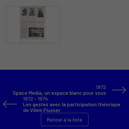
1972
Space Media, un espace blanc pour vous
1972 - 1974
Les gestes avec la participation théorique
de Vilém Flusser
Retour à la liste