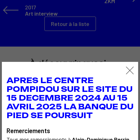
ZKM
2017
Art interview
Retour à la liste
À découvrir aussi…
APRES LE CENTRE
POMPIDOU SUR LE SITE DU
3
15 DECEMBRE 2024 AU 15
AVRIL 2025 LA BANQUE DU
PIED SE POURSUIT
SOCIOLOGIQUE
COMMUNICATION
COMMUNICATION
1978
2014
Remerciements
Avis de
Vente Wapler
Tous mes remerciements à
Alain-Dominique Perrin