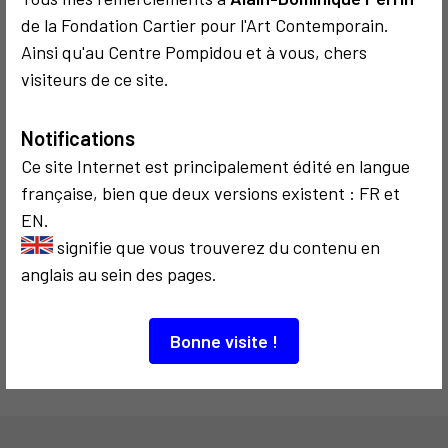
recherche : Julia
Drouot
de la Fondation Cartier pour l'Art Contemporain.
Margaret
Ainsi qu'au Centre Pompidou et à vous, chers
Cameron 1
visiteurs de ce site.
3
Notifications
Ce site Internet est principalement édité en langue
française, bien que deux versions existent : FR et
EN.
SOCIOLOGIQUE
COMMUNICATION
1999
signifie que vous trouverez du contenu en
Le Cyber-
anglais au sein des pages.
mariage ou le
Techno-mariage
Bonne visite !