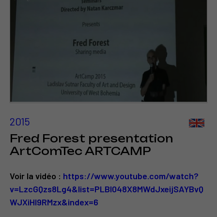
2015
Fred Forest presentation
ArtComTec ARTCAMP
Voir la vidéo :
https://www.youtube.com/watch?
v=LzcGQzs8Lg4&list=PLBl048X8MWdJxeijSAYBvQ
WJXiHl9RMzx&index=6