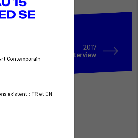
U 15
ED SE
2017
Art interview
'Art Contemporain.
ons existent : FR et EN.