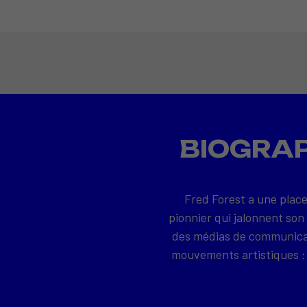
BIOGRAP
Fred Forest a une place
pionnier qui jalonnent son
des médias de communicati
mouvements artistiques : 