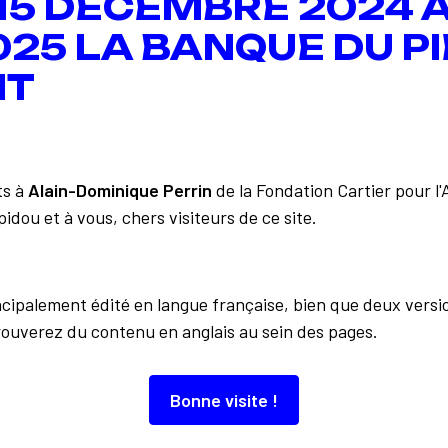
 15 DECEMBRE 2024 A
025 LA BANQUE DU PI
IT
Retour à la liste
ts à
Alain-Dominique Perrin
de la Fondation Cartier pour l
idou et à vous, chers visiteurs de ce site.
incipalement édité en langue française, bien que deux versi
rouverez du contenu en anglais au sein des pages.
À découvrir aussi…
Bonne visite !