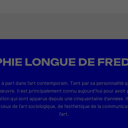
HIE LONGUE DE FRE
 à part dans l’art contemporain. Tant par sa personnalité 
 œuvre. Il est principalement connu aujourd’hui pour avoir 
on qui sont apparus depuis une cinquantaine d’années. Il
ceux de l’art sociologique, de l’esthétique de la communica
l’art.