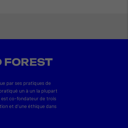
D FOREST
que par ses pratiques de
pratiqué un à un la plupart
 est co-fondateur de trois
tion et d’une éthique dans