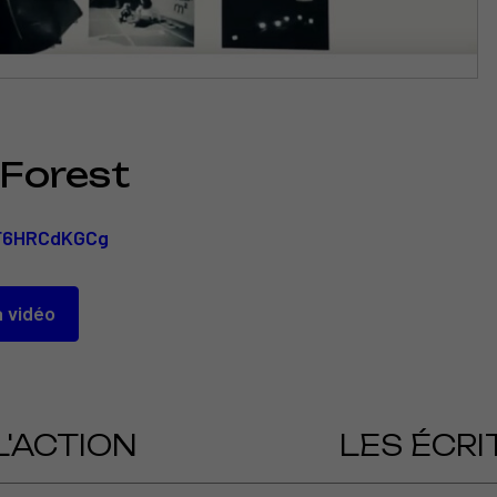
 Forest
DF6HRCdKGCg
a vidéo
L'ACTION
LES ÉCRI