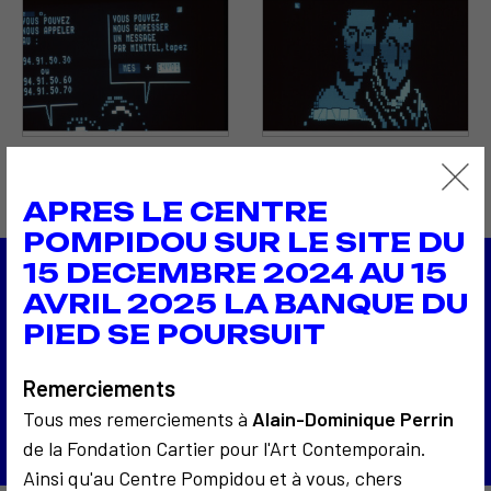
APRES LE CENTRE
POMPIDOU SUR LE SITE DU
15 DECEMBRE 2024 AU 15
AVRIL 2025 LA BANQUE DU
1987
Nu sur le câble
PIED SE POURSUIT
1988
Le mariage de deux fleuves
Remerciements
Retour à la liste
Tous mes remerciements à
Alain-Dominique Perrin
de la Fondation Cartier pour l'Art Contemporain.
Ainsi qu'au Centre Pompidou et à vous, chers