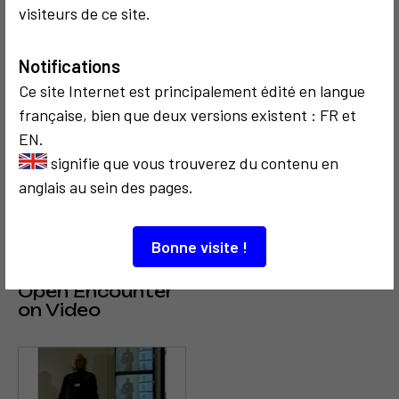
visiteurs de ce site.
À découvrir aussi…
Notifications
Ce site Internet est principalement édité en langue
française, bien que deux versions existent : FR et
EN.
signifie que vous trouverez du contenu en
anglais au sein des pages.
COMMUNICATION
COMMUNICATION
1975
2014
Bonne visite !
Second
AC Institute New
International
York
Open Encounter
on Video