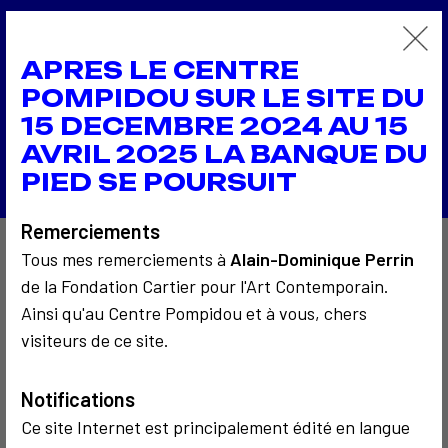
1986
APRES LE CENTRE
ARTCOM 86 ENSBA
1986
POMPIDOU SUR LE SITE DU
Le temps de l'écriture électronique
15 DECEMBRE 2024 AU 15
Retour à la liste
AVRIL 2025 LA BANQUE DU
PIED SE POURSUIT
Remerciements
Tous mes remerciements à
Alain-Dominique Perrin
À découvrir aussi…
de la Fondation Cartier pour l'Art Contemporain.
Ainsi qu'au Centre Pompidou et à vous, chers
visiteurs de ce site.
2
3
Notifications
Ce site Internet est principalement édité en langue