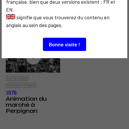
française, bien que deux versions existent : FR et
COMMUNICATION
SOCIOLOGIQUE
EN.
CRITIQUE ET ÉTHIQUE
CRITIQUE ET ÉTHIQUE
signifie que vous trouverez du contenu en
1995
2005
De Casablanca à
Chemin de croix
anglais au sein des pages.
Locarno
Bonne visite !
3
SOCIOLOGIQUE
CRITIQUE ET ÉTHIQUE
1976
Animation du
marché à
Perpignan