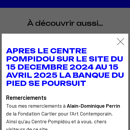
À découvrir aussi…
APRES LE CENTRE
POMPIDOU SUR LE SITE DU
15 DECEMBRE 2024 AU 15
AVRIL 2025 LA BANQUE DU
COMMUNICATION
COMMUNICATION
PIED SE POURSUIT
2003
2002
Grenoble au
ARTMEDIA VIII
Remerciements
centre de la toile
Tous mes remerciements à
Alain-Dominique Perrin
de la Fondation Cartier pour l'Art Contemporain.
Ainsi qu'au Centre Pompidou et à vous, chers
visiteurs de ce site.