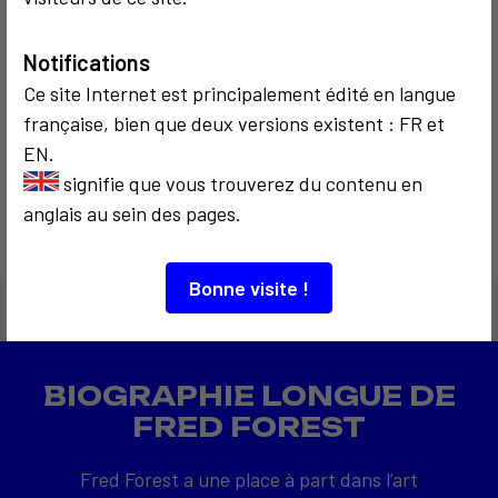
Notifications
COMMUNICATION
1979
Ce site Internet est principalement édité en langue
Le M2 à la
française, bien que deux versions existent : FR et
Fondation De
EN.
Appel
signifie que vous trouverez du contenu en
anglais au sein des pages.
Bonne visite !
BIOGRAPHIE LONGUE DE
FRED FOREST
Fred Forest a une place à part dans l’art