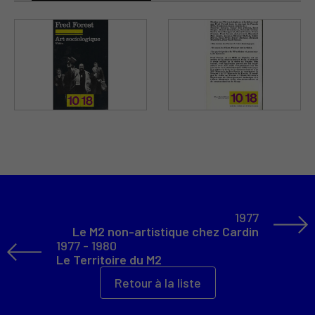
1977
Le M2 non-artistique chez Cardin
1977 - 1980
Le Territoire du M2
Retour à la liste