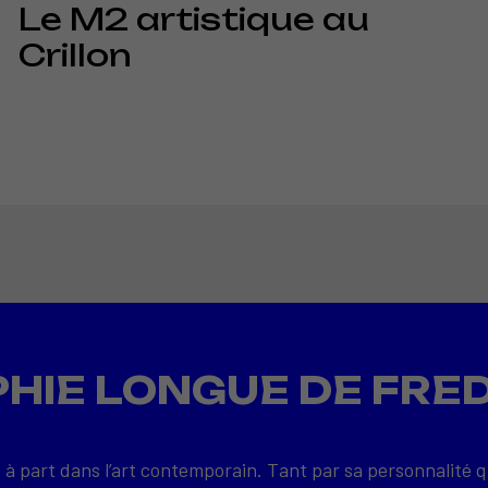
Le M2 artistique au
Crillon
HIE LONGUE DE FRE
 à part dans l’art contemporain. Tant par sa personnalité 