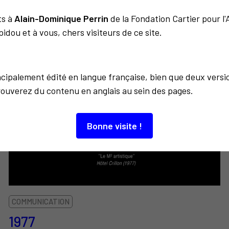
ts à
Alain-Dominique Perrin
de la Fondation Cartier pour l
À découvrir aussi…
idou et à vous, chers visiteurs de ce site.
incipalement édité en langue française, bien que deux versi
6
rouverez du contenu en anglais au sein des pages.
Bonne visite !
COMMUNICATION
1977