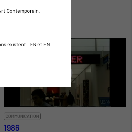
'Art Contemporain.
ons existent : FR et EN.
COMMUNICATION
1986