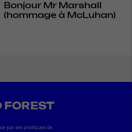
Bonjour Mr Marshall
(hommage à McLuhan)
D FOREST
que par ses pratiques de