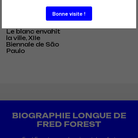
SOCIOLOGIQUE
Bonne visite !
CRITIQUE ET ÉTHIQUE
POLITIQUE
1973
Le blanc envahit
la ville, XIIe
Biennale de São
Paulo
BIOGRAPHIE LONGUE DE
FRED FOREST