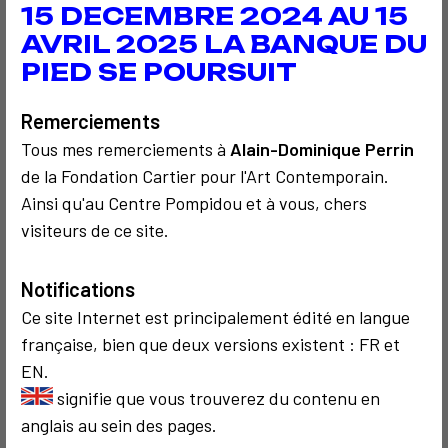
À découvrir aussi…
15 DECEMBRE 2024 AU 15
AVRIL 2025 LA BANQUE DU
PIED SE POURSUIT
6
2
Remerciements
Tous mes remerciements à
Alain-Dominique Perrin
de la Fondation Cartier pour l'Art Contemporain.
Ainsi qu'au Centre Pompidou et à vous, chers
SOCIOLOGIQUE
COMMUNICATION
COMMUNICATION
1978
2009
visiteurs de ce site.
Avis de
Fred Forest à
recherche : Julia
l'UNESP
Notifications
Margaret
Cameron 2
Ce site Internet est principalement édité en langue
française, bien que deux versions existent : FR et
EN.
4
signifie que vous trouverez du contenu en
anglais au sein des pages.