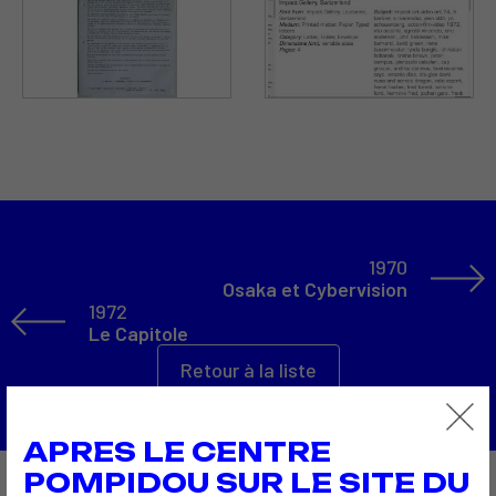
1970
Osaka et Cybervision
1972
Le Capitole
Retour à la liste
APRES LE CENTRE
POMPIDOU SUR LE SITE DU