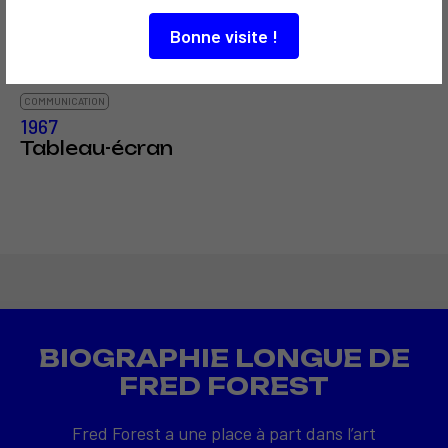
Bonne visite !
COMMUNICATION
1967
Tableau-écran
BIOGRAPHIE LONGUE DE
FRED FOREST
Fred Forest a une place à part dans l’art