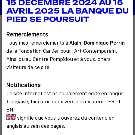
15 DECEMBRE 2024 AU 15
AVRIL 2025 LA BANQUE DU
PIED SE POURSUIT
À découvrir aussi…
Remerciements
Tous mes remerciements à
Alain-Dominique Perrin
de la Fondation Cartier pour l'Art Contemporain.
Ainsi qu'au Centre Pompidou et à vous, chers
3
visiteurs de ce site.
Notifications
SOCIOLOGIQUE
COMMUNICATION
Ce site Internet est principalement édité en langue
1974
1998
française, bien que deux versions existent : FR et
Restany dîne à
Machine à
La Coupole
travailler le
EN.
temps sur le Web
signifie que vous trouverez du contenu en
anglais au sein des pages.