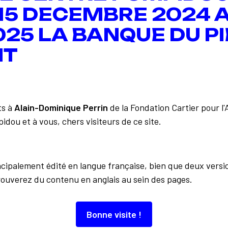
 15 DECEMBRE 2024 A
025 LA BANQUE DU PI
IT
Retour à la liste
ts à
Alain-Dominique Perrin
de la Fondation Cartier pour l
idou et à vous, chers visiteurs de ce site.
incipalement édité en langue française, bien que deux versi
rouverez du contenu en anglais au sein des pages.
À découvrir aussi…
Bonne visite !