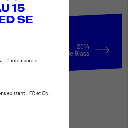
U 15
ED SE
2014
MoMA Google Glass
'Art Contemporain.
ons existent : FR et EN.