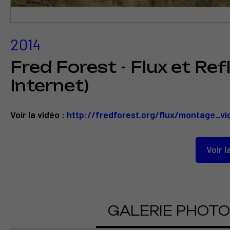
2014
Fred Forest - Flux et Re
Internet)
Voir la vidéo :
Voir la vidéo :
http://fredforest.org/flux/montage_vi
https://www.youtube.com/watch?v=e
Voir l
Voir l
GALERIE PHOT