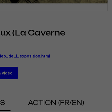
flux (La Caverne
deo_de_l_exposition.html
pViuhb5FYo
a vidéo
a vidéo
OS
ACTION (FR/EN)