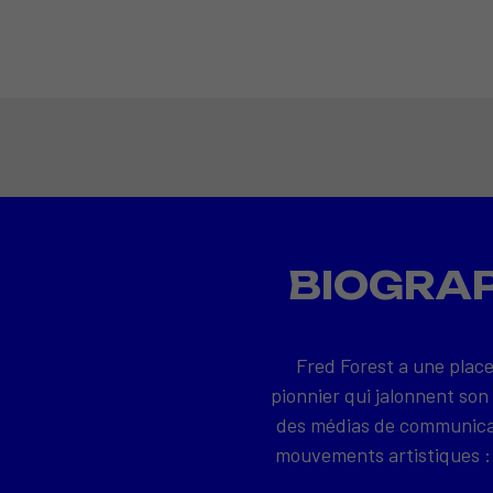
BIOGRAP
Fred Forest a une place
pionnier qui jalonnent son
des médias de communicati
mouvements artistiques : 