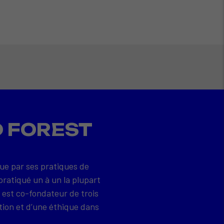
D FOREST
que par ses pratiques de
pratiqué un à un la plupart
 est co-fondateur de trois
tion et d’une éthique dans