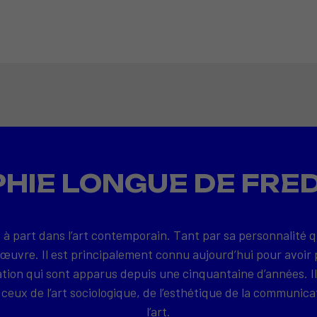
HIE LONGUE DE FRE
 à part dans l’art contemporain. Tant par sa personnalité 
 œuvre. Il est principalement connu aujourd’hui pour avoir 
on qui sont apparus depuis une cinquantaine d’années. Il
ceux de l’art sociologique, de l’esthétique de la communica
l’art.