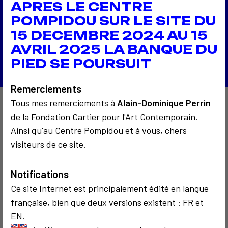
2008
APRES LE CENTRE
Ego WebsynRadio
POMPIDOU SUR LE SITE DU
2008
Entropya
15 DECEMBRE 2024 AU 15
AVRIL 2025 LA BANQUE DU
Retour à la liste
PIED SE POURSUIT
Remerciements
Tous mes remerciements à
Alain-Dominique Perrin
À découvrir aussi…
de la Fondation Cartier pour l'Art Contemporain.
Ainsi qu'au Centre Pompidou et à vous, chers
visiteurs de ce site.
Notifications
Ce site Internet est principalement édité en langue
française, bien que deux versions existent : FR et
COMMUNICATION
COMMUNICATION
EN.
2003
CRITIQUE ET ÉTHIQUE