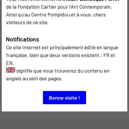
de la Fondation Cartier pour l'Art Contemporain.
COMMUNICATION
COMMUNICATION
Ainsi qu'au Centre Pompidou et à vous, chers
2017
2006
visiteurs de ce site.
Art interview
Biennale 3000
Notifications
Ce site Internet est principalement édité en langue
française, bien que deux versions existent : FR et
EN.
signifie que vous trouverez du contenu en
COMMUNICATION
anglais au sein des pages.
2008
ARTMEDIA X
Bonne visite !