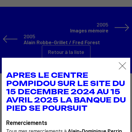
2005
Images mémoire
2005
Alain Robbe-Grillet / Fred Forest
Retour à la liste
APRES LE CENTRE
POMPIDOU SUR LE SITE DU
À découvrir aussi…
15 DECEMBRE 2024 AU 15
AVRIL 2025 LA BANQUE DU
PIED SE POURSUIT
6
Remerciements
Tous mes remerciements à
Alain-Dominique Perrin