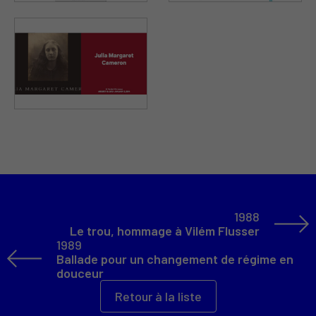
1988
Le trou, hommage à Vilém Flusser
1989
Ballade pour un changement de régime en
douceur
Retour à la liste